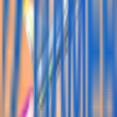
hingga program loyalitas eksklusif untuk pemain setia,
semua dirancang untuk memberikan nilai tambah pada
modal pemain. Berbagai promosi menarik seperti
cashback
mingguan, bonus deposit harian, hingga
turnamen dengan hadiah total miliaran rupiah
menjadikannya destinasi utama bagi mereka yang
mencari keuntungan maksimal.
Pengalaman bermain di PETATOTO juga didukung oleh
kerja sama strategis dengan berbagai provider
slot
global ternama
. Pemain dapat menikmati ribuan tema
permainan dengan grafis visual memukau dan fitur
mekanik terbaru yang responsif di berbagai perangkat,
baik smartphone maupun komputer. Diversitas
permainan ini memastikan bahwa setiap pemain, baik
pemula maupun profesional, dapat menemukan jenis
permainan yang sesuai dengan gaya dan strategi
bertaruh mereka.