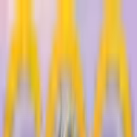
Daftar
Masuk
casino
Cari Permainan
duck hunters
clash of clans super rich
koi gate
limbo+
spire+
crash game
for you
slot
live casino
4
arcade
fishing
2603
635
104
21
Provider :
All
Fishing God
Spade Gaming
Fishing War
Spade Gaming
Alien Hunter
Spade Gaming