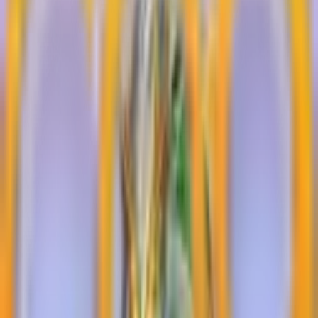
Zombie Party
Spade Gaming
CaiShen Fishing
JDB
Five Dragons Fishing
JDB
Fishing Disco
JDB
Dragon master
JDB
Fishing YiLuFa
JDB
Hero Fishing
CQ9
Dinosaur Tycoon II
Jili
Royal Fishing
Jili
Happy Fishing
Jili
Boom Legend
Jili
All-star Fishing
Jili
Mega Fishing
Jili
Dragon Fortune
Jili
Dinosaur Tycoon
Jili
Jack Pot Fishing
Jili
Bombing Fishing
Jili
Oneshot Fishing
CQ9
21
/
21
Game
Page
1
of
1