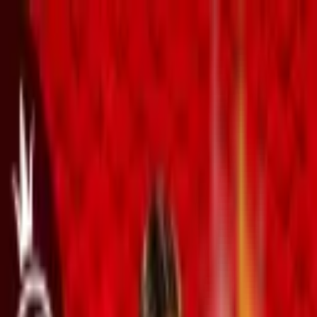
Daftar
Masuk
casino
Cari Permainan
koi gate
spire+
tombstone rip
limbo+
clash of clans super scatter super rich
crash game
for you
slot
live casino
4
arcade
fishing
2603
635
104
21
Provider :
All
Filter :
TERKENAL
Clash of Clans Crash Mania SUPER RICH
SUPER RICH