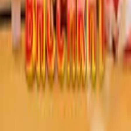
Terakhir, PETATOTO memberikan kemudahan luar
biasa dalam aspek operasional melalui sistem transaksi
kilat dan layanan pelanggan 24 jam. Integrasi dengan
berbagai metode pembayaran modern, mulai dari
transfer bank lokal, e-wallet, hingga sistem pembayaran
digital terbaru di tahun 2026, memastikan proses deposit
dan penarikan dana berjalan lancar tanpa hambatan.
Dengan dukungan tim bantuan yang profesional dan
solutif, PETATOTO bukan sekadar tempat bermain,
melainkan mitra
hiburan digital
yang menghargai setiap
waktu dan investasi Anda.
Lihat Semua
home
explore
promo