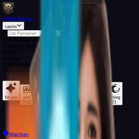
Daftar
Masuk
casino
Cari Permainan
fire in the hole 3
spire+
plinko+
clash of clans super scatter super rich
all stars - world cup 2026
crash game
for you
slot
live casino
4
arcade
fishing
2603
635
104
21
Provider :
Asia Gaming
Filter :
TERKENAL
Mainkan