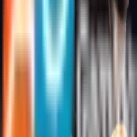
cashback
mingguan, bonus deposit harian, hingga
turnamen dengan hadiah total miliaran rupiah
menjadikannya destinasi utama bagi mereka yang
mencari keuntungan maksimal.
Pengalaman bermain di PETATOTO juga didukung oleh
kerja sama strategis dengan berbagai provider
slot
global ternama
. Pemain dapat menikmati ribuan tema
permainan dengan grafis visual memukau dan fitur
mekanik terbaru yang responsif di berbagai perangkat,
baik smartphone maupun komputer. Diversitas
permainan ini memastikan bahwa setiap pemain, baik
pemula maupun profesional, dapat menemukan jenis
permainan yang sesuai dengan gaya dan strategi
bertaruh mereka.
Terakhir, PETATOTO memberikan kemudahan luar
biasa dalam aspek operasional melalui sistem transaksi
kilat dan layanan pelanggan 24 jam. Integrasi dengan
berbagai metode pembayaran modern, mulai dari