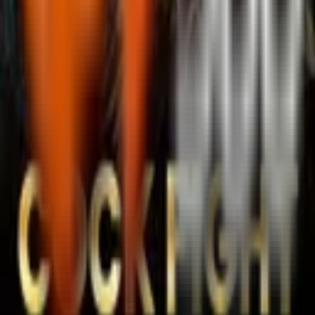
baik smartphone maupun komputer. Diversitas
permainan ini memastikan bahwa setiap pemain, baik
pemula maupun profesional, dapat menemukan jenis
permainan yang sesuai dengan gaya dan strategi
bertaruh mereka.
Terakhir, PETATOTO memberikan kemudahan luar
biasa dalam aspek operasional melalui sistem transaksi
kilat dan layanan pelanggan 24 jam. Integrasi dengan
berbagai metode pembayaran modern, mulai dari
transfer bank lokal, e-wallet, hingga sistem pembayaran
digital terbaru di tahun 2026, memastikan proses deposit
dan penarikan dana berjalan lancar tanpa hambatan.
Dengan dukungan tim bantuan yang profesional dan
solutif, PETATOTO bukan sekadar tempat bermain,
melainkan mitra
hiburan digital
yang menghargai setiap
waktu dan investasi Anda.
Lihat Semua