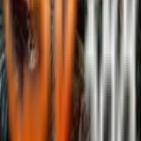
pembayaran tertinggi guna memaksimalkan potensi
keuntungan di setiap sesi permainan.
Selain unggul dalam hal teknis, PETATOTO juga dikenal
sebagai penyedia
bonus terbesar
di kelasnya. Mulai dari
bonus sambutan yang menggiurkan bagi member baru
hingga program loyalitas eksklusif untuk pemain setia,
semua dirancang untuk memberikan nilai tambah pada
modal pemain. Berbagai promosi menarik seperti
cashback
mingguan, bonus deposit harian, hingga
turnamen dengan hadiah total miliaran rupiah
menjadikannya destinasi utama bagi mereka yang
mencari keuntungan maksimal.
Pengalaman bermain di PETATOTO juga didukung oleh
kerja sama strategis dengan berbagai provider
slot
global ternama
. Pemain dapat menikmati ribuan tema
permainan dengan grafis visual memukau dan fitur
mekanik terbaru yang responsif di berbagai perangkat,