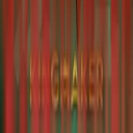
Terakhir, PETATOTO memberikan kemudahan luar
biasa dalam aspek operasional melalui sistem transaksi
kilat dan layanan pelanggan 24 jam. Integrasi dengan
berbagai metode pembayaran modern, mulai dari
transfer bank lokal, e-wallet, hingga sistem pembayaran
digital terbaru di tahun 2026, memastikan proses deposit
dan penarikan dana berjalan lancar tanpa hambatan.
Dengan dukungan tim bantuan yang profesional dan
solutif, PETATOTO bukan sekadar tempat bermain,
melainkan mitra
hiburan digital
yang menghargai setiap
waktu dan investasi Anda.
Lihat Semua
home
explore
promo