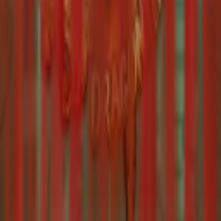
sebagai penyedia
bonus terbesar
di kelasnya. Mulai dari
bonus sambutan yang menggiurkan bagi member baru
hingga program loyalitas eksklusif untuk pemain setia,
semua dirancang untuk memberikan nilai tambah pada
modal pemain. Berbagai promosi menarik seperti
cashback
mingguan, bonus deposit harian, hingga
turnamen dengan hadiah total miliaran rupiah
menjadikannya destinasi utama bagi mereka yang
mencari keuntungan maksimal.
Pengalaman bermain di PETATOTO juga didukung oleh
kerja sama strategis dengan berbagai provider
slot
global ternama
. Pemain dapat menikmati ribuan tema
permainan dengan grafis visual memukau dan fitur
mekanik terbaru yang responsif di berbagai perangkat,
baik smartphone maupun komputer. Diversitas
permainan ini memastikan bahwa setiap pemain, baik
pemula maupun profesional, dapat menemukan jenis
permainan yang sesuai dengan gaya dan strategi
bertaruh mereka.