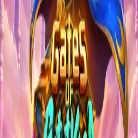
Selain unggul dalam hal teknis, PETATOTO juga dikenal
sebagai penyedia
bonus terbesar
di kelasnya. Mulai dari
bonus sambutan yang menggiurkan bagi member baru
hingga program loyalitas eksklusif untuk pemain setia,
semua dirancang untuk memberikan nilai tambah pada
modal pemain. Berbagai promosi menarik seperti
cashback
mingguan, bonus deposit harian, hingga
turnamen dengan hadiah total miliaran rupiah
menjadikannya destinasi utama bagi mereka yang
mencari keuntungan maksimal.
Pengalaman bermain di PETATOTO juga didukung oleh
kerja sama strategis dengan berbagai provider
slot
global ternama
. Pemain dapat menikmati ribuan tema
permainan dengan grafis visual memukau dan fitur
mekanik terbaru yang responsif di berbagai perangkat,
baik smartphone maupun komputer. Diversitas
permainan ini memastikan bahwa setiap pemain, baik
pemula maupun profesional, dapat menemukan jenis
permainan yang sesuai dengan gaya dan strategi