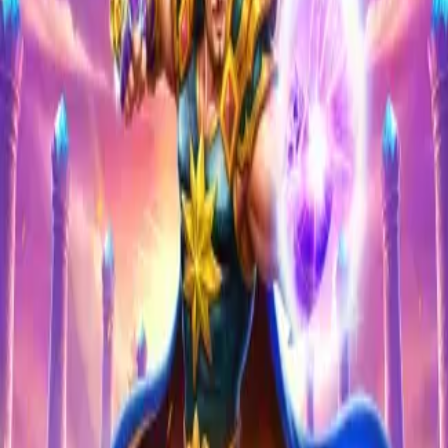
mengukuhkan posisinya sebagai platform slot online
terpercaya di Indonesia. Kepercayaan ini dibangun di
atas fondasi transparansi dan keamanan sistem yang
menggunakan teknologi enkripsi tingkat tinggi untuk
melindungi data serta privasi pemain. Sebagai situs yang
telah memiliki lisensi resmi, PETATOTO menjamin bahwa
setiap putaran permainan berlangsung secara adil (
fair
play
) tanpa adanya intervensi pihak luar.
Salah satu daya tarik utama yang membuat PETATOTO
unggul dibandingkan kompetitornya adalah penyajian
data
RTP
(Return to Player) yang akurat dan real-time
.
Di tahun 2026 ini, transparansi peluang kemenangan
menjadi faktor krusial bagi para pemain cerdas.
PETATOTO menyediakan sistem pemantauan RTP live
yang diperbarui setiap menit, memungkinkan pemain
untuk memilih mesin slot dengan persentase
pembayaran tertinggi guna memaksimalkan potensi
keuntungan di setiap sesi permainan.