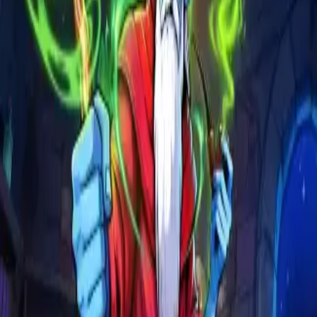
mengukuhkan posisinya sebagai platform slot online
terpercaya di Indonesia. Kepercayaan ini dibangun di
atas fondasi transparansi dan keamanan sistem yang
menggunakan teknologi enkripsi tingkat tinggi untuk
melindungi data serta privasi pemain. Sebagai situs yang
telah memiliki lisensi resmi, PETATOTO menjamin bahwa
setiap putaran permainan berlangsung secara adil (
fair
play
) tanpa adanya intervensi pihak luar.
Salah satu daya tarik utama yang membuat PETATOTO
unggul dibandingkan kompetitornya adalah penyajian
data
RTP
(Return to Player) yang akurat dan real-time
.
Di tahun 2026 ini, transparansi peluang kemenangan
menjadi faktor krusial bagi para pemain cerdas.
PETATOTO menyediakan sistem pemantauan RTP live
yang diperbarui setiap menit, memungkinkan pemain
untuk memilih mesin slot dengan persentase
pembayaran tertinggi guna memaksimalkan potensi
keuntungan di setiap sesi permainan.