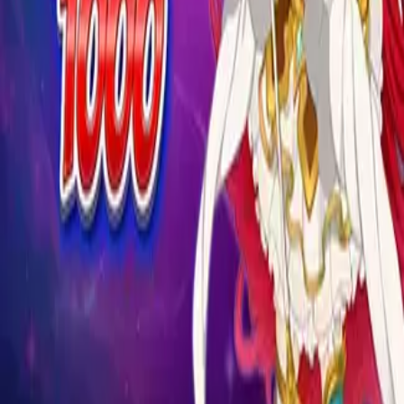
bertaruh mereka.
Terakhir, PETATOTO memberikan kemudahan luar
biasa dalam aspek operasional melalui sistem transaksi
kilat dan layanan pelanggan 24 jam. Integrasi dengan
berbagai metode pembayaran modern, mulai dari
transfer bank lokal, e-wallet, hingga sistem pembayaran
digital terbaru di tahun 2026, memastikan proses deposit
dan penarikan dana berjalan lancar tanpa hambatan.
Dengan dukungan tim bantuan yang profesional dan
solutif, PETATOTO bukan sekadar tempat bermain,
melainkan mitra
hiburan digital
yang menghargai setiap
waktu dan investasi Anda.
Lihat Semua
home
explore