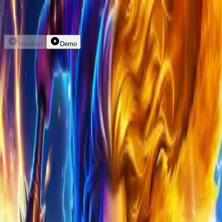
Daftar
Masuk
Mainkan
Demo
Triple Pot Plinko - Hercules
pragmatic
kembali
PETATOTO: Slot Online
Terpercaya Dengan RTP
Tinggi & Bonus Terbesar
2026
Memasuki tahun 2026, industri hiburan digital semakin
berkembang pesat, dan
PETATOTO
berhasil