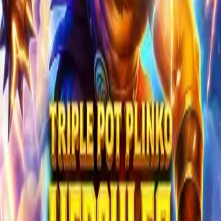
Selain unggul dalam hal teknis, PETATOTO juga dikenal
sebagai penyedia
bonus terbesar
di kelasnya. Mulai dari
bonus sambutan yang menggiurkan bagi member baru
hingga program loyalitas eksklusif untuk pemain setia,
semua dirancang untuk memberikan nilai tambah pada
modal pemain. Berbagai promosi menarik seperti
cashback
mingguan, bonus deposit harian, hingga
turnamen dengan hadiah total miliaran rupiah
menjadikannya destinasi utama bagi mereka yang
mencari keuntungan maksimal.
Pengalaman bermain di PETATOTO juga didukung oleh
kerja sama strategis dengan berbagai provider
slot
global ternama
. Pemain dapat menikmati ribuan tema
permainan dengan grafis visual memukau dan fitur
mekanik terbaru yang responsif di berbagai perangkat,
baik smartphone maupun komputer. Diversitas
permainan ini memastikan bahwa setiap pemain, baik
pemula maupun profesional, dapat menemukan jenis
permainan yang sesuai dengan gaya dan strategi