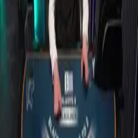
Selain unggul dalam hal teknis, PETATOTO juga dikenal
sebagai penyedia
bonus terbesar
di kelasnya. Mulai dari
bonus sambutan yang menggiurkan bagi member baru
hingga program loyalitas eksklusif untuk pemain setia,
semua dirancang untuk memberikan nilai tambah pada
modal pemain. Berbagai promosi menarik seperti
cashback
mingguan, bonus deposit harian, hingga
turnamen dengan hadiah total miliaran rupiah
menjadikannya destinasi utama bagi mereka yang
mencari keuntungan maksimal.
Pengalaman bermain di PETATOTO juga didukung oleh
kerja sama strategis dengan berbagai provider
slot
global ternama
. Pemain dapat menikmati ribuan tema
permainan dengan grafis visual memukau dan fitur
mekanik terbaru yang responsif di berbagai perangkat,
baik smartphone maupun komputer. Diversitas
permainan ini memastikan bahwa setiap pemain, baik
pemula maupun profesional, dapat menemukan jenis
permainan yang sesuai dengan gaya dan strategi