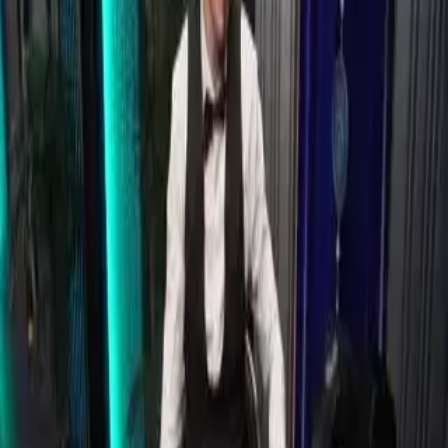
mengukuhkan posisinya sebagai platform slot online
terpercaya di Indonesia. Kepercayaan ini dibangun di
atas fondasi transparansi dan keamanan sistem yang
menggunakan teknologi enkripsi tingkat tinggi untuk
melindungi data serta privasi pemain. Sebagai situs yang
telah memiliki lisensi resmi, PETATOTO menjamin bahwa
setiap putaran permainan berlangsung secara adil (
fair
play
) tanpa adanya intervensi pihak luar.
Salah satu daya tarik utama yang membuat PETATOTO
unggul dibandingkan kompetitornya adalah penyajian
data
RTP
(Return to Player) yang akurat dan real-time
.
Di tahun 2026 ini, transparansi peluang kemenangan
menjadi faktor krusial bagi para pemain cerdas.
PETATOTO menyediakan sistem pemantauan RTP live
yang diperbarui setiap menit, memungkinkan pemain
untuk memilih mesin slot dengan persentase
pembayaran tertinggi guna memaksimalkan potensi
keuntungan di setiap sesi permainan.