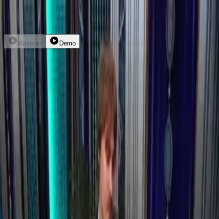
Daftar
Masuk
Mainkan
Demo
VIP Always 6 Blackjack 3
evolutiongaming
kembali
PETATOTO: Slot Online
Terpercaya Dengan RTP
Tinggi & Bonus Terbesar
2026
Memasuki tahun 2026, industri hiburan digital semakin
berkembang pesat, dan
PETATOTO
berhasil