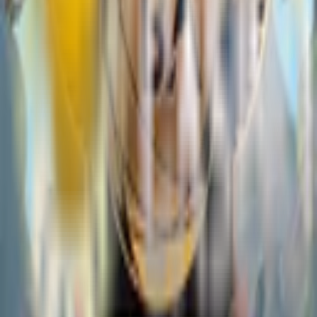
Pengalaman bermain di PETATOTO juga didukung oleh
kerja sama strategis dengan berbagai provider
slot
global ternama
. Pemain dapat menikmati ribuan tema
permainan dengan grafis visual memukau dan fitur
mekanik terbaru yang responsif di berbagai perangkat,
baik smartphone maupun komputer. Diversitas
permainan ini memastikan bahwa setiap pemain, baik
pemula maupun profesional, dapat menemukan jenis
permainan yang sesuai dengan gaya dan strategi
bertaruh mereka.
Terakhir, PETATOTO memberikan kemudahan luar
biasa dalam aspek operasional melalui sistem transaksi
kilat dan layanan pelanggan 24 jam. Integrasi dengan
berbagai metode pembayaran modern, mulai dari
transfer bank lokal, e-wallet, hingga sistem pembayaran
digital terbaru di tahun 2026, memastikan proses deposit
dan penarikan dana berjalan lancar tanpa hambatan.
Dengan dukungan tim bantuan yang profesional dan
solutif, PETATOTO bukan sekadar tempat bermain,
melainkan mitra
hiburan digital
yang menghargai setiap