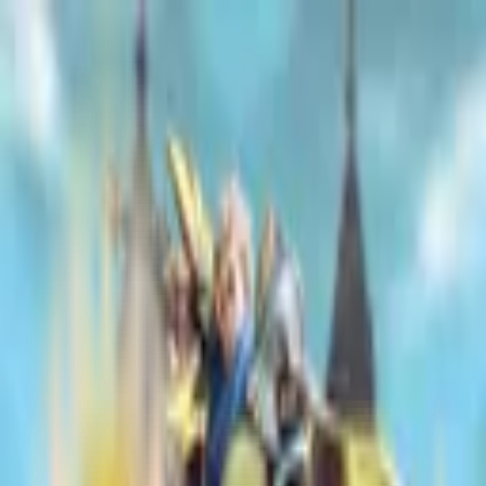
Daftar
Masuk
sport
Cari Permainan
Provider :
All
Sports Book
SBOBET
Sports Book
Saba
E-Sports
Saba
3
/
3
Game
Page
1
of
1
PETATOTO: Slot Online
Terpercaya Dengan RTP
Tinggi & Bonus Terbesar