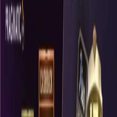
Cashback yang diterima bisa langsung
ditarik
(withdraw)
atau digunakan kembali untuk bermain.
Promo dapat berubah sewaktu-waktu tanpa
pemberitahuan sebelumnya.
Semua keputusan dari pihak
LXGROUP bersifat
final dan tidak dapat diganggu gugat
.
Cashback tidak berlaku untuk
Safety
Bet
dan
Cashback Hunter
.
Jika terindikasi adanya kecurangan seperti
Safety
Bet
atau
Cashback Hunter
,
saldo akan
hangus
dan akun akan diblokir permanen beserta
saldo di dalamnya.
Klaim cashback hanya dapat dilakukan pada
periode pembagian yang ditentukan dan paling
lambat 7 hari setelah periode tersebut berakhir
Catatan:
Apabila pada periode pembagian cashback Anda
tidak menerima bonus, artinya jumlah
kekalahan
belum mencapai minimal Rp200.000
.
Perhitungan cashback dihitung dari
jumlah
taruhan yang dimainkan, bukan dari nominal