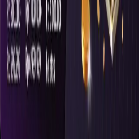
bertaruh mereka.
Terakhir, PETATOTO memberikan kemudahan luar
biasa dalam aspek operasional melalui sistem transaksi
kilat dan layanan pelanggan 24 jam. Integrasi dengan
berbagai metode pembayaran modern, mulai dari
transfer bank lokal, e-wallet, hingga sistem pembayaran
digital terbaru di tahun 2026, memastikan proses deposit
dan penarikan dana berjalan lancar tanpa hambatan.
Dengan dukungan tim bantuan yang profesional dan
solutif, PETATOTO bukan sekadar tempat bermain,
melainkan mitra
hiburan digital
yang menghargai setiap
waktu dan investasi Anda.
Lihat Semua
home
explore