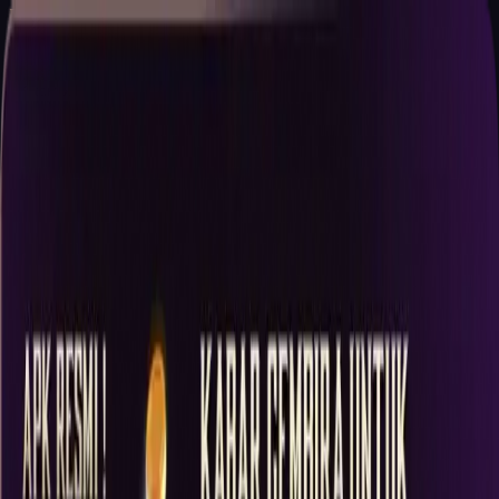
Daftar
Masuk
kembali
Detail Promosi
BONUS KHUSUS MEMBER PENGGUNA APK!
Bonus ini berlaku hanya untuk member yang bermain
menggunakan APK resmi dari LXGROUP!
Maksimal Bonus yang diberikan Rp 5.000 Secara
cuma-cuma dengan Syarat dan ketentuan sesuai
dibawah ini
SYARAT & KETENTUAN :
1. Download APK & login via APK
2. Lakukan Deposit dengan Minimal Rp 20.000
3. Mainkan saldo deposit anda!