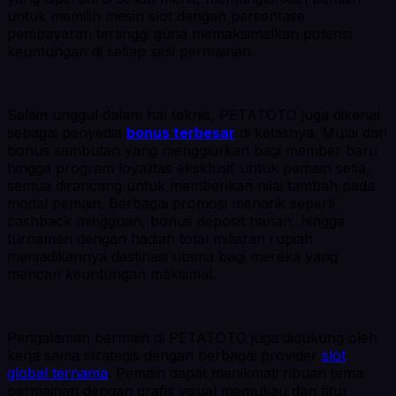
untuk memilih mesin slot dengan persentase
pembayaran tertinggi guna memaksimalkan potensi
keuntungan di setiap sesi permainan.
Selain unggul dalam hal teknis, PETATOTO juga dikenal
sebagai penyedia
bonus terbesar
di kelasnya. Mulai dari
bonus sambutan yang menggiurkan bagi member baru
hingga program loyalitas eksklusif untuk pemain setia,
semua dirancang untuk memberikan nilai tambah pada
modal pemain. Berbagai promosi menarik seperti
cashback
mingguan, bonus deposit harian, hingga
turnamen dengan hadiah total miliaran rupiah
menjadikannya destinasi utama bagi mereka yang
mencari keuntungan maksimal.
Pengalaman bermain di PETATOTO juga didukung oleh
kerja sama strategis dengan berbagai provider
slot
global ternama
. Pemain dapat menikmati ribuan tema
permainan dengan grafis visual memukau dan fitur