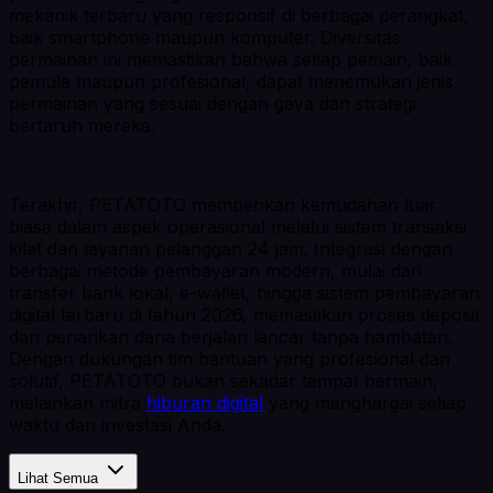
mekanik terbaru yang responsif di berbagai perangkat,
baik smartphone maupun komputer. Diversitas
permainan ini memastikan bahwa setiap pemain, baik
pemula maupun profesional, dapat menemukan jenis
permainan yang sesuai dengan gaya dan strategi
bertaruh mereka.
Terakhir, PETATOTO memberikan kemudahan luar
biasa dalam aspek operasional melalui sistem transaksi
kilat dan layanan pelanggan 24 jam. Integrasi dengan
berbagai metode pembayaran modern, mulai dari
transfer bank lokal, e-wallet, hingga sistem pembayaran
digital terbaru di tahun 2026, memastikan proses deposit
dan penarikan dana berjalan lancar tanpa hambatan.
Dengan dukungan tim bantuan yang profesional dan
solutif, PETATOTO bukan sekadar tempat bermain,
melainkan mitra
hiburan digital
yang menghargai setiap
waktu dan investasi Anda.
Lihat Semua