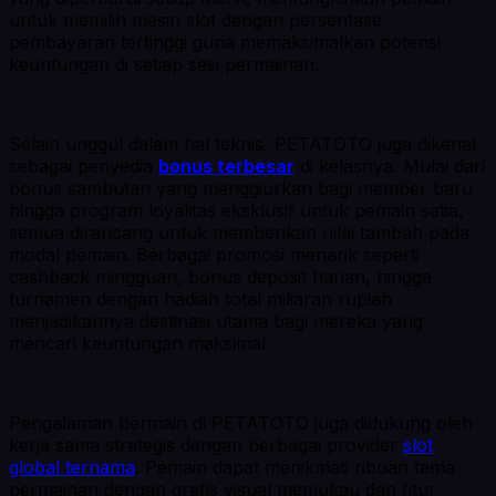
untuk memilih mesin slot dengan persentase
pembayaran tertinggi guna memaksimalkan potensi
keuntungan di setiap sesi permainan.
Selain unggul dalam hal teknis, PETATOTO juga dikenal
sebagai penyedia
bonus terbesar
di kelasnya. Mulai dari
bonus sambutan yang menggiurkan bagi member baru
hingga program loyalitas eksklusif untuk pemain setia,
semua dirancang untuk memberikan nilai tambah pada
modal pemain. Berbagai promosi menarik seperti
cashback
mingguan, bonus deposit harian, hingga
turnamen dengan hadiah total miliaran rupiah
menjadikannya destinasi utama bagi mereka yang
mencari keuntungan maksimal.
Pengalaman bermain di PETATOTO juga didukung oleh
kerja sama strategis dengan berbagai provider
slot
global ternama
. Pemain dapat menikmati ribuan tema
permainan dengan grafis visual memukau dan fitur