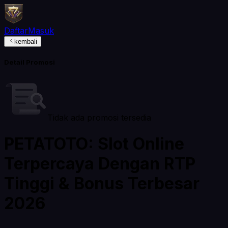
Daftar
Masuk
kembali
Detail Promosi
Tidak ada promosi tersedia
PETATOTO: Slot Online
Terpercaya Dengan RTP
Tinggi & Bonus Terbesar
2026