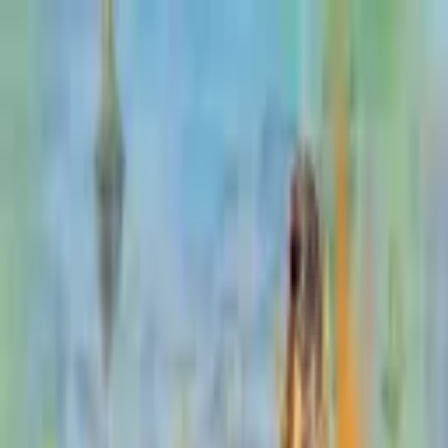
Daftar
Masuk
casino
Cari Permainan
world cup 2026
clash of clans super rich
crazy time
fury of anubis
clash of clans super scatter super rich
crash game
All Games
slot
live casino
4
arcade
fishing
2603
635
104
21
Fury of Anubis
Pragmatic Play
All Stars - World Cup 2026
Eclipse Studio
World Cup 2026
Eclipse Studio
Clash of Clans Super Mines SUPER RICH
SUPER RICH
Clash of Clans Super Scatter SUPER RICH
SUPER RICH