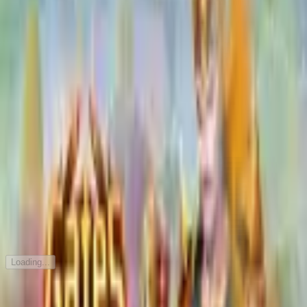
Clash of Clans SUPER RICH
SUPER RICH
Clash of Clans Crash Mania SUPER RICH
SUPER RICH
Mahjong Ways
PG Soft
Gates of Olympus 1000
Pragmatic Play
Mahjong Ways 2
PG Soft
Gates of Olympus Super Scatter
Pragmatic Play
Mahjong Wins 3 - Black Scatter
Pragmatic Play
Mahjong Wins 2
Pragmatic Play
Roulette Macao
Pragmatic Play
Wild Bounty Showdown
PG Soft
Wild Bandito
PG Soft
Mega Wheel
Pragmatic Play
Gates of Olympus
Pragmatic Play
Sweet Bonanza 1000
Pragmatic Play
Starlight Princess 1000
Pragmatic Play
Lucky Neko
PG Soft
Geisha's Revenge
PG Soft
Sweet Bonanza CandyLand
Pragmatic Play
Gates of Gatot Kaca 1000
Pragmatic Play
Loading...
24
/
3429
Game