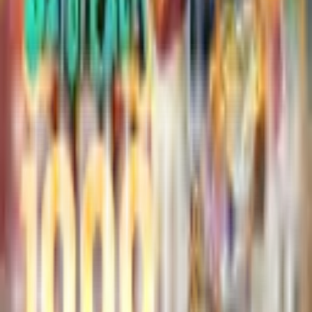
setiap putaran permainan berlangsung secara adil (
fair
play
) tanpa adanya intervensi pihak luar.
Salah satu daya tarik utama yang membuat PETATOTO
unggul dibandingkan kompetitornya adalah penyajian
data
RTP
(Return to Player) yang akurat dan real-time
.
Di tahun 2026 ini, transparansi peluang kemenangan
menjadi faktor krusial bagi para pemain cerdas.
PETATOTO menyediakan sistem pemantauan RTP live
yang diperbarui setiap menit, memungkinkan pemain
untuk memilih mesin slot dengan persentase
pembayaran tertinggi guna memaksimalkan potensi
keuntungan di setiap sesi permainan.
Selain unggul dalam hal teknis, PETATOTO juga dikenal
sebagai penyedia
bonus terbesar
di kelasnya. Mulai dari
bonus sambutan yang menggiurkan bagi member baru
hingga program loyalitas eksklusif untuk pemain setia,
semua dirancang untuk memberikan nilai tambah pada